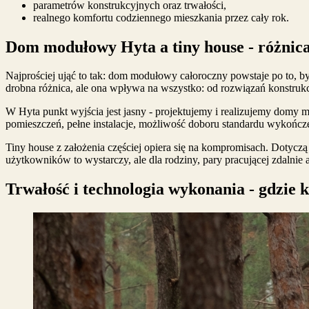
parametrów konstrukcyjnych oraz trwałości,
realnego komfortu codziennego mieszkania przez cały rok.
Dom modułowy Hyta a tiny house - różnica
Najprościej ująć to tak: dom modułowy całoroczny powstaje po to, b
drobna różnica, ale ona wpływa na wszystko: od rozwiązań konstruk
W Hyta punkt wyjścia jest jasny - projektujemy i realizujemy domy m
pomieszczeń, pełne instalacje, możliwość doboru standardu wykończeni
Tiny house z założenia częściej opiera się na kompromisach. Dotycz
użytkowników to wystarczy, ale dla rodziny, pary pracującej zdalnie
Trwałość i technologia wykonania - gdzie 