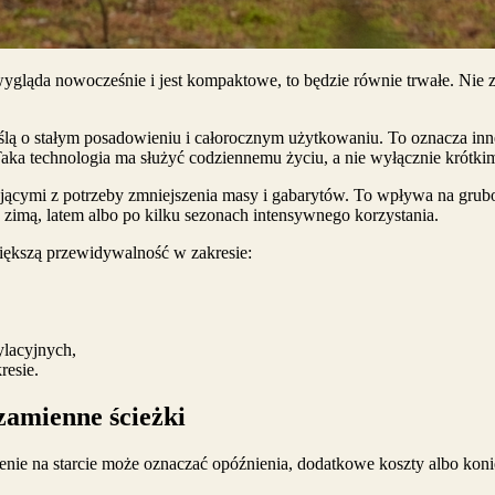
wygląda nowocześnie i jest kompaktowe, to będzie równie trwałe. Nie
 o stałym posadowieniu i całorocznym użytkowaniu. To oznacza inne po
Taka technologia ma służyć codziennemu życiu, a nie wyłącznie krótk
kającymi z potrzeby zmniejszenia masy i gabarytów. To wpływa na grub
ę zimą, latem albo po kilku sezonach intensywnego korzystania.
iększą przewidywalność w zakresie:
ylacyjnych,
resie.
 zamienne ścieżki
żenie na starcie może oznaczać opóźnienia, dodatkowe koszty albo ko