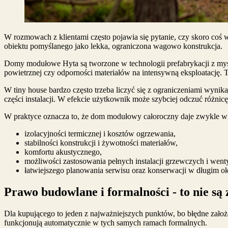
W rozmowach z klientami często pojawia się pytanie, czy skoro coś 
obiektu pomyślanego jako lekka, ograniczona wagowo konstrukcja.
Domy modułowe Hyta są tworzone w technologii prefabrykacji z myślą
powietrznej czy odporności materiałów na intensywną eksploatację. 
W tiny house bardzo często trzeba liczyć się z ograniczeniami wyni
części instalacji. W efekcie użytkownik może szybciej odczuć różnic
W praktyce oznacza to, że dom modułowy całoroczny daje zwykle w
izolacyjności termicznej i kosztów ogrzewania,
stabilności konstrukcji i żywotności materiałów,
komfortu akustycznego,
możliwości zastosowania pełnych instalacji grzewczych i went
łatwiejszego planowania serwisu oraz konserwacji w długim ok
Prawo budowlane i formalności - to nie są
Dla kupującego to jeden z najważniejszych punktów, bo błędne zało
funkcjonują automatycznie w tych samych ramach formalnych.