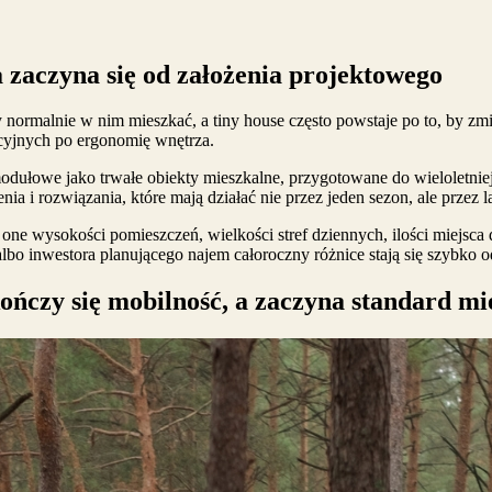
 zaczyna się od założenia projektowego
y normalnie w nim mieszkać, a tiny house często powstaje po to, by z
cyjnych po ergonomię wnętrza.
odułowe jako trwałe obiekty mieszkalne, przygotowane do wieloletniej
a i rozwiązania, które mają działać nie przez jeden sezon, ale przez la
ą one wysokości pomieszczeń, wielkości stref dziennych, ilości miejs
 albo inwestora planującego najem całoroczny różnice stają się szybko 
kończy się mobilność, a zaczyna standard mi