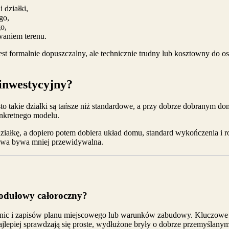
działki,
go,
o,
waniem terenu.
t formalnie dopuszczalny, ale technicznie trudny lub kosztowny do osadz
 inwestycyjny?
zęsto takie działki są tańsze niż standardowe, a przy dobrze dobrany
nkretnego modelu.
działkę, a dopiero potem dobiera układ domu, standard wykończenia i ro
dowa bywa mniej przewidywalna.
modułowy całoroczny?
ranic i zapisów planu miejscowego lub warunków zabudowy. Kluczowe jes
jlepiej sprawdzają się proste, wydłużone bryły o dobrze przemyślanym