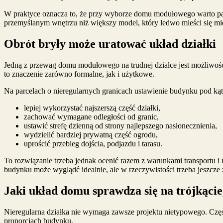
W praktyce oznacza to, że przy wyborze domu modułowego warto patr
przemyślanym wnętrzu niż większy model, który ledwo mieści się mi
Obrót bryły może uratować układ działki
Jedną z przewag domu modułowego na trudnej działce jest możliwość
to znaczenie zarówno formalne, jak i użytkowe.
Na parcelach o nieregularnych granicach ustawienie budynku pod k
lepiej wykorzystać najszerszą część działki,
zachować wymagane odległości od granic,
ustawić strefę dzienną od strony najlepszego nasłonecznienia,
wydzielić bardziej prywatną część ogrodu,
uprościć przebieg dojścia, podjazdu i tarasu.
To rozwiązanie trzeba jednak ocenić razem z warunkami transportu i 
budynku może wyglądć idealnie, ale w rzeczywistości trzeba jeszcz
Jaki układ domu sprawdza się na trójkącie
Nieregularna działka nie wymaga zawsze projektu nietypowego. Często
proporcjach budynku.