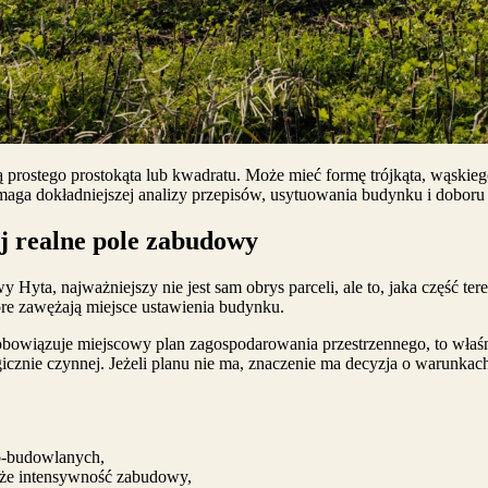
rzą prostego prostokąta lub kwadratu. Może mieć formę trójkąta, wąskie
ga dokładniejszej analizy przepisów, usytuowania budynku i doboru 
jej realne pole zabudowy
y Hyta, najważniejszy nie jest sam obrys parceli, ale to, jaka część 
óre zawężają miejsce ustawienia budynku.
i obowiązuje miejscowy plan zagospodarowania przestrzennego, to właś
icznie czynnej. Jeżeli planu nie ma, znaczenie ma decyzja o warunka
no-budowlanych,
akże intensywność zabudowy,