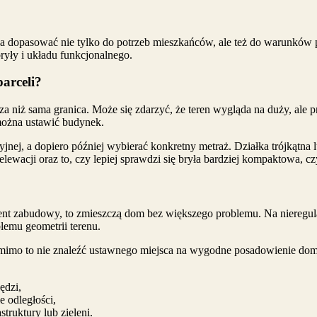
 dopasować nie tylko do potrzeb mieszkańców, ale też do warunków 
ryły i układu funkcjonalnego.
arceli?
 niż sama granica. Może się zdarzyć, że teren wygląda na duży, ale p
 można ustawić budynek.
yjnej, a dopiero później wybierać konkretny metraż. Działka trójkątn
elewacji oraz to, czy lepiej sprawdzi się bryła bardziej kompaktowa, c
cent zabudowy, to zmieszczą dom bez większego problemu. Na nieregul
lemu geometrii terenu.
mimo to nie znaleźć ustawnego miejsca na wygodne posadowienie domu
ędzi,
e odległości,
ruktury lub zieleni.