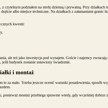
 z czytelnym podziałem na strefę dzienną i prywatną. Przy działkach 
 dojście albo miejsce techniczne. Na działkach z załamaniami granic lic
ycznych kwestii:
y,
nia, ale też jako inwestycja pod wynajem. Goście i najemcy zwracają
 jeśli budynek zostanie ustawiony świadomie.
iałki i montaż
 to za mało. Trzeba jeszcze ocenić warunki posadowienia, sposób w
jazdem.
ponieważ montaż przebiega sprawnie wtedy, gdy wcześniej dobrze za