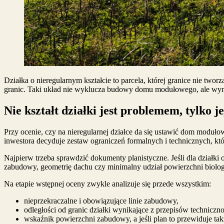
Działka o nieregularnym kształcie to parcela, której granice nie two
granic. Taki układ nie wyklucza budowy domu modułowego, ale wyma
Nie kształt działki jest problemem, tylko 
Przy ocenie, czy na nieregularnej działce da się ustawić dom modułow
inwestora decyduje zestaw ograniczeń formalnych i technicznych, kt
Najpierw trzeba sprawdzić dokumenty planistyczne. Jeśli dla działk
zabudowy, geometrię dachu czy minimalny udział powierzchni biolog
Na etapie wstępnej oceny zwykle analizuje się przede wszystkim:
nieprzekraczalne i obowiązujące linie zabudowy,
odległości od granic działki wynikające z przepisów technicz
wskaźnik powierzchni zabudowy, a jeśli plan to przewiduje t