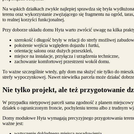
Na wąskich działkach zwykle najlepiej sprawdza się bryła wydłużona,
terenu oraz wykorzystanie zwężającego się fragmentu na ogród, taras,
to realnej korzyści funkcjonalnej.
Przy doborze układu domu Hyta warto zwrócić uwagę na kilka prakt
szerokość i długość bryły w relacji do strefy możliwej zabudow
położenie wejścia względem dojazdu i furtki,
orientację salonu oraz dużych przeszkleń,
miejsce na instalacje, przyłącza i urządzenia techniczne,
zachowanie komfortowej przestrzeni wokół domu.
To ważne szczególnie wtedy, gdy dom ma służyć nie tylko do mieszka
strefy wypoczynkowej. Nawet niewielka parcela może działać dobrze,
Nie tylko projekt, ale też przygotowanie dz
W przypadku nietypowej parceli sama zgodność z planem miejscowym
działek o ograniczonym froncie, pochyleniu terenu albo z trudnym w
Domy modułowe Hyta wymagają precyzyjnego przygotowania terenu, 
ważne jest:
wytyczenie dokładnego miejsca posadowienia,