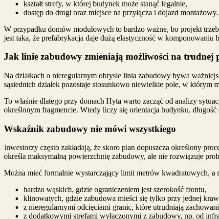
kształt strefy, w której budynek może stanąć legalnie,
dostęp do drogi oraz miejsce na przyłącza i dojazd montażowy.
W przypadku domów modułowych to bardzo ważne, bo projekt trzeba
jest taka, że prefabrykacja daje dużą elastyczność w komponowaniu b
Jak linie zabudowy zmieniają możliwości na trudnej p
Na działkach o nieregularnym obrysie linia zabudowy bywa ważniejsza
sąsiednich działek pozostaje stosunkowo niewielkie pole, w którym
To właśnie dlatego przy domach Hyta warto zacząć od analizy sytuac
określonym fragmencie. Wtedy liczy się orientacja budynku, długość 
Wskaźnik zabudowy nie mówi wszystkiego
Inwestorzy często zakładają, że skoro plan dopuszcza określony pro
określa maksymalną powierzchnię zabudowy, ale nie rozwiązuje prob
Można mieć formalnie wystarczający limit metrów kwadratowych, a 
bardzo wąskich, gdzie ograniczeniem jest szerokość frontu,
klinowatych, gdzie zabudowa mieści się tylko przy jednej kraw
z nieregularnymi odcięciami granic, które utrudniają zachowani
z dodatkowymi strefami wyłączonymi z zabudowy, np. od infrast