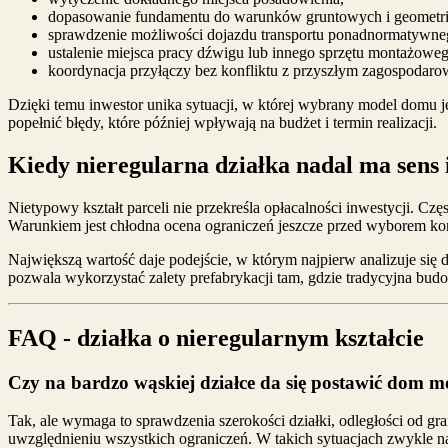
dopasowanie fundamentu do warunków gruntowych i geometrii 
sprawdzenie możliwości dojazdu transportu ponadnormatywne
ustalenie miejsca pracy dźwigu lub innego sprzętu montażoweg
koordynacja przyłączy bez konfliktu z przyszłym zagospodaro
Dzięki temu inwestor unika sytuacji, w której wybrany model domu jes
popełnić błędy, które później wpływają na budżet i termin realizacji.
Kiedy nieregularna działka nadal ma sens
Nietypowy kształt parceli nie przekreśla opłacalności inwestycji. C
Warunkiem jest chłodna ocena ograniczeń jeszcze przed wyborem ko
Największą wartość daje podejście, w którym najpierw analizuje się 
pozwala wykorzystać zalety prefabrykacji tam, gdzie tradycyjna bu
FAQ - działka o nieregularnym kształcie
Czy na bardzo wąskiej działce da się postawić dom 
Tak, ale wymaga to sprawdzenia szerokości działki, odległości od g
uwzględnieniu wszystkich ograniczeń. W takich sytuacjach zwykle na