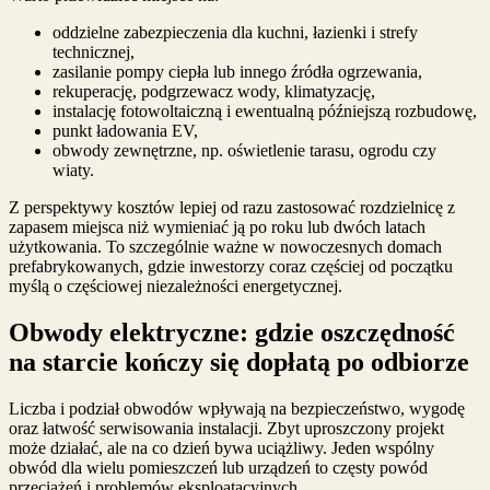
oddzielne zabezpieczenia dla kuchni, łazienki i strefy
technicznej,
zasilanie pompy ciepła lub innego źródła ogrzewania,
rekuperację, podgrzewacz wody, klimatyzację,
instalację fotowoltaiczną i ewentualną późniejszą rozbudowę,
punkt ładowania EV,
obwody zewnętrzne, np. oświetlenie tarasu, ogrodu czy
wiaty.
Z perspektywy kosztów lepiej od razu zastosować rozdzielnicę z
zapasem miejsca niż wymieniać ją po roku lub dwóch latach
użytkowania. To szczególnie ważne w nowoczesnych domach
prefabrykowanych, gdzie inwestorzy coraz częściej od początku
myślą o częściowej niezależności energetycznej.
Obwody elektryczne: gdzie oszczędność
na starcie kończy się dopłatą po odbiorze
Liczba i podział obwodów wpływają na bezpieczeństwo, wygodę
oraz łatwość serwisowania instalacji. Zbyt uproszczony projekt
może działać, ale na co dzień bywa uciążliwy. Jeden wspólny
obwód dla wielu pomieszczeń lub urządzeń to częsty powód
przeciążeń i problemów eksploatacyjnych.