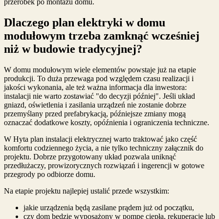
przeróbek po montażu domu.
Dlaczego plan elektryki w domu
modułowym trzeba zamknąć wcześniej
niż w budowie tradycyjnej?
W domu modułowym wiele elementów powstaje już na etapie
produkcji. To duża przewaga pod względem czasu realizacji i
jakości wykonania, ale też ważna informacja dla inwestora:
instalacji nie warto zostawiać "do decyzji później". Jeśli układ
gniazd, oświetlenia i zasilania urządzeń nie zostanie dobrze
przemyślany przed prefabrykacją, późniejsze zmiany mogą
oznaczać dodatkowe koszty, opóźnienia i ograniczenia techniczne.
W Hyta plan instalacji elektrycznej warto traktować jako część
komfortu codziennego życia, a nie tylko techniczny załącznik do
projektu. Dobrze przygotowany układ pozwala uniknąć
przedłużaczy, prowizorycznych rozwiązań i ingerencji w gotowe
przegrody po odbiorze domu.
Na etapie projektu najlepiej ustalić przede wszystkim:
jakie urządzenia będą zasilane prądem już od początku,
czy dom będzie wyposażony w pompę ciepła, rekuperację lub