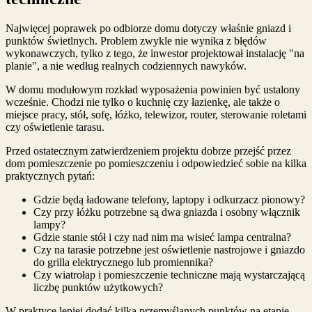
Najwięcej poprawek po odbiorze domu dotyczy właśnie gniazd i
punktów świetlnych. Problem zwykle nie wynika z błędów
wykonawczych, tylko z tego, że inwestor projektował instalację "na
planie", a nie według realnych codziennych nawyków.
W domu modułowym rozkład wyposażenia powinien być ustalony
wcześnie. Chodzi nie tylko o kuchnię czy łazienkę, ale także o
miejsce pracy, stół, sofę, łóżko, telewizor, router, sterowanie roletami
czy oświetlenie tarasu.
Przed ostatecznym zatwierdzeniem projektu dobrze przejść przez
dom pomieszczenie po pomieszczeniu i odpowiedzieć sobie na kilka
praktycznych pytań:
Gdzie będą ładowane telefony, laptopy i odkurzacz pionowy?
Czy przy łóżku potrzebne są dwa gniazda i osobny włącznik
lampy?
Gdzie stanie stół i czy nad nim ma wisieć lampa centralna?
Czy na tarasie potrzebne jest oświetlenie nastrojowe i gniazdo
do grilla elektrycznego lub promiennika?
Czy wiatrołap i pomieszczenie techniczne mają wystarczającą
liczbę punktów użytkowych?
W praktyce lepiej dodać kilka przemyślanych punktów na etapie