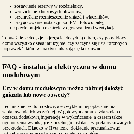
zostawienie rezerwy w rozdzielnicy,
wydzielenie kluczowych obwodów,
przemyślane rozmieszczenie gniazd i włączników,
przygotowanie instalacji pod EV i fotowoltaikę,
spięcie projektu elektryki z ogrzewaniem i wentylacją.
To właśnie te decyzje najczęściej decydują o tym, czy po odbiorze
domu wszystko działa intuicyjnie, czy zaczyna się lista "drobnych
poprawek", które w praktyce okazują się kosztowne.
FAQ - instalacja elektryczna w domu
modułowym
Czy w domu modułowym można później dołożyć
gniazda lub nowe obwody?
Technicznie jest to możliwe, ale zwykle mniej opłacalne niż
zaplanowanie ich wcześniej. W gotowym domu każda zmiana
oznacza dodatkową ingerencję w wykończenie, a czasem także
ograniczenia wynikające z przebiegu instalacji w prefabrykowanych
przegrodach. Dlatego w Hyta lepiej dokładnie przeanalizować
potrzeby jeszcze przed etapem produkcji modułów.