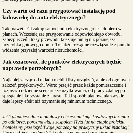
Czy warto od razu przygotować instalację pod
ładowarkę do auta elektrycznego?
Tak, nawet jeśli zakup samochodu elektrycznego jest dopiero w
planach. Wcześniejsze przygotowanie odpowiedniego obwodu,
zabezpieczeń i trasy przewodu kosztuje mniej niż późniejsza
przeróbka gotowego domu. To także rozsądne rozwiązanie z punktu
widzenia przyszłej wartości nieruchomości.
Jak oszacować, ile punktów elektrycznych będzie
naprawdę potrzebnych?
Najlepiej zacząć od układu mebli i listy urządzeń, a nie od ogólnych
założeń projektowych. Warto przejść przez każde pomieszczenie i
rozpisać codzienne scenariusze użytkowania, od pracy zdalnej po
sprzątanie i korzystanie z tarasu. Taki sposób planowania zwykle
daje lepszy efekt niż trzymanie się minimum technicznego.
Jeśli planujesz dom modułowy i chcesz uniknąć kosztownych zmian
po odbiorze, porozmawiaj z zespołem Hyta już na etapie projektu.
Pomożemy przełożyć Twoje potrzeby na praktyczny układ instalacji,
który będzie wygodny dziś i gotowy na przyszłe rozwiązania.