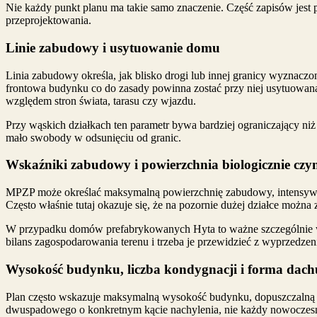
Nie każdy punkt planu ma takie samo znaczenie. Część zapisów jest 
przeprojektowania.
Linie zabudowy i usytuowanie domu
Linia zabudowy określa, jak blisko drogi lub innej granicy wyznaczon
frontowa budynku co do zasady powinna zostać przy niej usytuowan
względem stron świata, tarasu czy wjazdu.
Przy wąskich działkach ten parametr bywa bardziej ograniczający ni
mało swobody w odsunięciu od granic.
Wskaźniki zabudowy i powierzchnia biologicznie czy
MPZP może określać maksymalną powierzchnię zabudowy, intensywnoś
Często właśnie tutaj okazuje się, że na pozornie dużej działce można
W przypadku domów prefabrykowanych Hyta to ważne szczególnie wte
bilans zagospodarowania terenu i trzeba je przewidzieć z wyprzedzen
Wysokość budynku, liczba kondygnacji i forma dach
Plan często wskazuje maksymalną wysokość budynku, dopuszczalną li
dwuspadowego o konkretnym kącie nachylenia, nie każdy nowoczesny