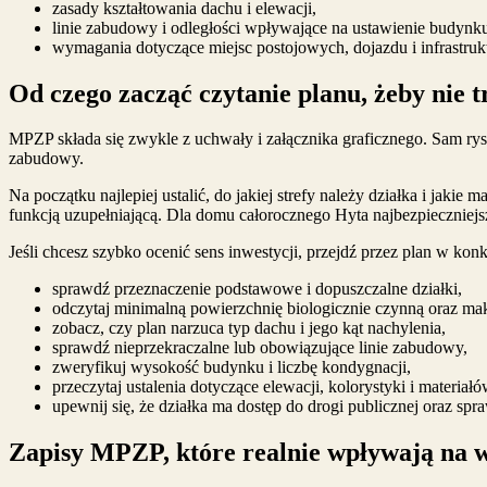
zasady kształtowania dachu i elewacji,
linie zabudowy i odległości wpływające na ustawienie budynk
wymagania dotyczące miejsc postojowych, dojazdu i infrastruk
Od czego zacząć czytanie planu, żeby nie t
MPZP składa się zwykle z uchwały i załącznika graficznego. Sam rysu
zabudowy.
Na początku najlepiej ustalić, do jakiej strefy należy działka i ja
funkcją uzupełniającą. Dla domu całorocznego Hyta najbezpieczniejs
Jeśli chcesz szybko ocenić sens inwestycji, przejdź przez plan w konk
sprawdź przeznaczenie podstawowe i dopuszczalne działki,
odczytaj minimalną powierzchnię biologicznie czynną oraz ma
zobacz, czy plan narzuca typ dachu i jego kąt nachylenia,
sprawdź nieprzekraczalne lub obowiązujące linie zabudowy,
zweryfikuj wysokość budynku i liczbę kondygnacji,
przeczytaj ustalenia dotyczące elewacji, kolorystyki i materiałó
upewnij się, że działka ma dostęp do drogi publicznej oraz spr
Zapisy MPZP, które realnie wpływają na