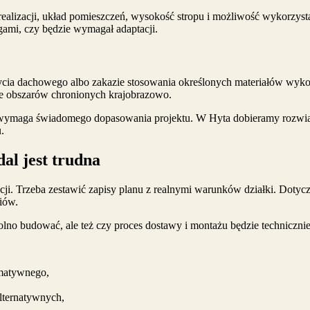
realizacji, układ pomieszczeń, wysokość stropu i możliwość wykorzysta
ami, czy będzie wymagał adaptacji.
rycia dachowego albo zakazie stosowania określonych materiałów wykoń
e obszarów chronionych krajobrazowo.
wymaga świadomego dopasowania projektu. W Hyta dobieramy rozwiąz
.
al jest trudna
i. Trzeba zestawić zapisy planu z realnymi warunków działki. Dotyczy
iów.
lno budować, ale też czy proces dostawy i montażu będzie techniczni
rmatywnego,
lternatywnych,