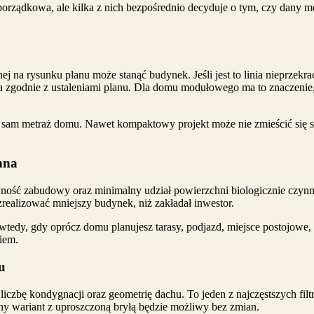
porządkowa, ale kilka z nich bezpośrednio decyduje o tym, czy dany 
ej na rysunku planu może stanąć budynek. Jeśli jest to linia nieprzekra
a zgodnie z ustaleniami planu. Dla domu modułowego ma to znaczeni
ż sam metraż domu. Nawet kompaktowy projekt może nie zmieścić się se
nna
ć zabudowy oraz minimalny udział powierzchni biologicznie czynnej.
 zrealizować mniejszy budynek, niż zakładał inwestor.
dy, gdy oprócz domu planujesz tarasy, podjazd, miejsce postojowe,
iem.
u
czbę kondygnacji oraz geometrię dachu. To jeden z najczęstszych fi
 wariant z uproszczoną bryłą będzie możliwy bez zmian.