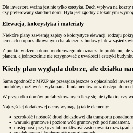
Dla inwestora ważna jest nie tylko estetyka. Dach wpływa na koszty 
czy preferowany standard domu Hyta jest zgodny z lokalnymi wymog
Elewacja, kolorystyka i materiały
Niektóre plany zawierają zapisy o kolorystyce elewacji, rodzaju pok
terenach o uporządkowanym charakterze zabudowy lub w sąsiedztwi
Z punktu widzenia domu modułowego nie oznacza to problemu, ale 
planem, a jednocześnie nie rezygnować z trwałości i estetyki budynku
Kiedy plan wygląda dobrze, ale działka nad
Sama zgodność z MPZP nie przesądza jeszcze o opłacalności inwestycj
modułów, możliwości wykonania fundamentów oraz dostępu do med
W przypadku domów prefabrykowanych liczy się nie tylko to, czy wo
Najczęściej dodatkowej oceny wymagają takie elementy:
szerokość i nośność drogi dojazdowej dla transportu ponadno
warunki gruntowe i poziom wód gruntowych pod fundament,
dostępność przyłączy lub możliwość zastosowania rozwiązań a
spadek terenu i konieczność prac ziemnych,