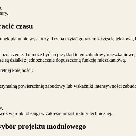
u,
tury.
racić czasu
nek planu nie wystarczy. Trzeba czytać go razem z częścią tekstową, b
kie ma oznaczenie. To może być na przykład teren zabudowy mieszkaniow
ze są działki z jednoznacznie dopuszczoną funkcją mieszkaniową.
retnej kolejności:
ksymalną powierzchnię zabudowy lub wskaźniki intensywności zabudowy
w,
awdź warunki obsługi w zakresie infrastruktury technicznej.
 wybór projektu modułowego