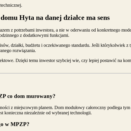
technicznej.
 domu Hyta na danej działce ma sens
ę razem z potrzebami inwestora, a nie w oderwaniu od konkretnego mo
rodzinnego z dodatkowymi funkcjami.
isów, działki, budżetu i oczekiwanego standardu. Jeśli którykolwiek z
ranego rozwiązania.
ektowe. Dzięki temu inwestor szybciej wie, czy lepiej postawić na 
MPZP co dom murowany?
dności z miejscowym planem. Dom modułowy całoroczny podlega tym 
st konieczna niezależnie od wybranej technologii.
ego w MPZP?