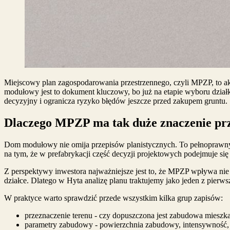
Miejscowy plan zagospodarowania przestrzennego, czyli MPZP, to ak
modułowy jest to dokument kluczowy, bo już na etapie wyboru dział
decyzyjny i ogranicza ryzyko błędów jeszcze przed zakupem gruntu.
Dlaczego MPZP ma tak duże znaczenie p
Dom modułowy nie omija przepisów planistycznych. To pełnoprawny 
na tym, że w prefabrykacji część decyzji projektowych podejmuje się
Z perspektywy inwestora najważniejsze jest to, że MPZP wpływa nie
działce. Dlatego w Hyta analizę planu traktujemy jako jeden z pi
W praktyce warto sprawdzić przede wszystkim kilka grup zapisów:
przeznaczenie terenu - czy dopuszczona jest zabudowa mieszk
parametry zabudowy - powierzchnia zabudowy, intensywność, 