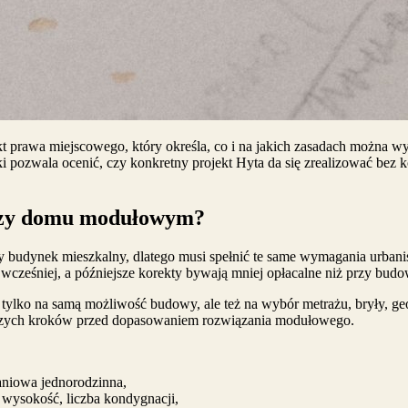
t prawa miejscowego, który określa, co i na jakich zasadach można 
ki pozwala ocenić, czy konkretny projekt Hyta da się zrealizować be
rzy domu modułowym?
budynek mieszkalny, dlatego musi spełnić te same wymagania urbanis
 wcześniej, a późniejsze korekty bywają mniej opłacalne niż przy bud
 tylko na samą możliwość budowy, ale też na wybór metrażu, bryły, g
erwszych kroków przed dopasowaniem rozwiązania modułowego.
aniowa jednorodzinna,
wysokość, liczba kondygnacji,