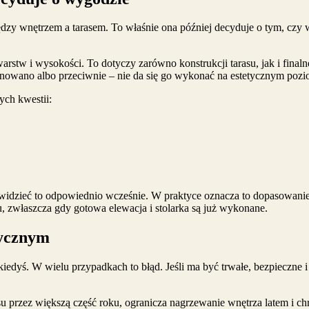
zy wnętrzem a tarasem. To właśnie ona później decyduje o tym, czy w
w i wysokości. To dotyczy zarówno konstrukcji tarasu, jak i finalne
planowano albo przeciwnie – nie da się go wykonać na estetycznym po
ych kwestii:
rzewidzieć to odpowiednio wcześnie. W praktyce oznacza to dopasowan
u, zwłaszcza gdy gotowa elewacja i stolarka są już wykonane.
tycznym
iedyś. W wielu przypadkach to błąd. Jeśli ma być trwałe, bezpieczn
 przez większą część roku, ogranicza nagrzewanie wnętrza latem i ch