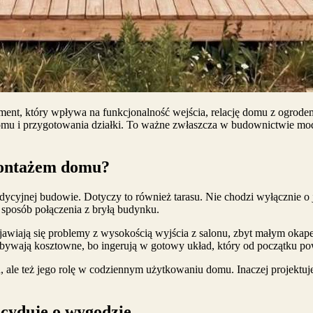
ement, który wpływa na funkcjonalność wejścia, relację domu z ogro
u domu i przygotowania działki. To ważne zwłaszcza w budownictwie mo
montażem domu?
ycyjnej budowie. Dotyczy to również tarasu. Nie chodzi wyłącznie o
 sposób połączenia z bryłą budynku.
awiają się problemy z wysokością wyjścia z salonu, zbyt małym okapem,
wają kosztowne, bo ingerują w gotowy układ, który od początku pow
u, ale też jego rolę w codziennym użytkowaniu domu. Inaczej projektuje 
ecyduje o wygodzie