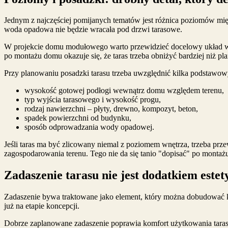
Jednym z najczęściej pomijanych tematów jest różnica poziomów międ
woda opadowa nie będzie wracała pod drzwi tarasowe.
W projekcie domu modułowego warto przewidzieć docelowy układ warst
po montażu domu okazuje się, że taras trzeba obniżyć bardziej niż 
Przy planowaniu posadzki tarasu trzeba uwzględnić kilka podstawow
wysokość gotowej podłogi wewnątrz domu względem terenu,
typ wyjścia tarasowego i wysokość progu,
rodzaj nawierzchni – płyty, drewno, kompozyt, beton,
spadek powierzchni od budynku,
sposób odprowadzania wody opadowej.
Jeśli taras ma być zlicowany niemal z poziomem wnętrza, trzeba p
zagospodarowania terenu. Tego nie da się tanio "dopisać" po montaż
Zadaszenie tarasu nie jest dodatkiem este
Zadaszenie bywa traktowane jako element, który można dobudować k
już na etapie koncepcji.
Dobrze zaplanowane zadaszenie poprawia komfort użytkowania tarasu