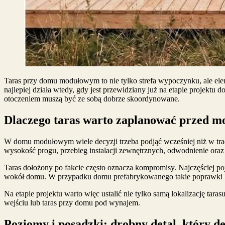
Taras przy domu modułowym to nie tylko strefa wypoczynku, ale el
najlepiej działa wtedy, gdy jest przewidziany już na etapie projekt
otoczeniem muszą być ze sobą dobrze skoordynowane.
Dlaczego taras warto zaplanować przed 
W domu modułowym wiele decyzji trzeba podjąć wcześniej niż w trad
wysokość progu, przebieg instalacji zewnętrznych, odwodnienie oraz
Taras dołożony po fakcie często oznacza kompromisy. Najczęściej poj
wokół domu. W przypadku domu prefabrykowanego takie poprawki by
Na etapie projektu warto więc ustalić nie tylko samą lokalizację taras
wejściu lub taras przy domu pod wynajem.
Poziomy i posadzki: drobny detal, który d