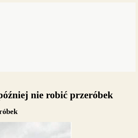
óźniej nie robić przeróbek
eróbek