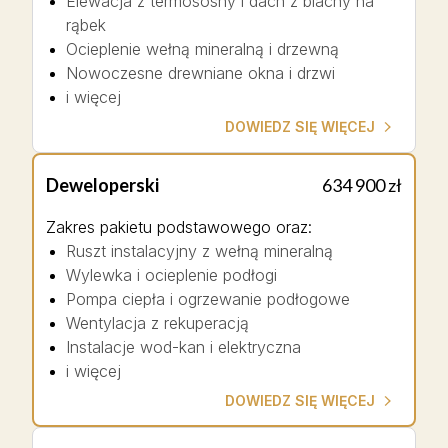
Elewacja z termososny i dach z blachy na
rąbek
Ocieplenie wełną mineralną i drzewną
Nowoczesne drewniane okna i drzwi
i więcej
DOWIEDZ SIĘ WIĘCEJ
Deweloperski
634 900 zł
Zakres pakietu podstawowego oraz
:
Ruszt instalacyjny z wełną mineralną
Wylewka i ocieplenie podłogi
Pompa ciepła i ogrzewanie podłogowe
Wentylacja z rekuperacją
Instalacje wod-kan i elektryczna
i więcej
DOWIEDZ SIĘ WIĘCEJ