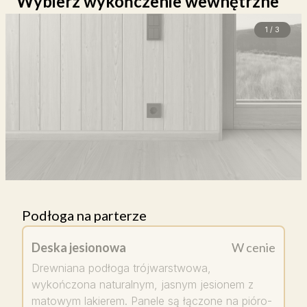
Wybierz wykończenie wewnętrzne
1 / 3
Podłoga na parterze
Deska jesionowa
W cenie
Drewniana podłoga trójwarstwowa,
wykończona naturalnym, jasnym jesionem z
matowym lakierem. Panele są łączone na pióro-