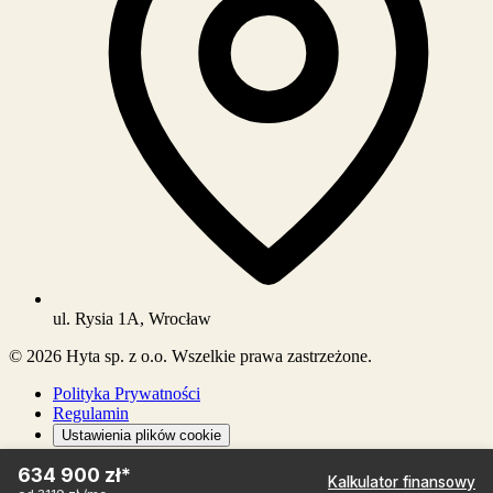
ul. Rysia 1A, Wrocław
©
2026
Hyta sp. z o.o. Wszelkie prawa zastrzeżone.
Polityka Prywatności
Regulamin
Ustawienia plików cookie
634 900 zł
*
Wizualizacje na stronie mają charakter poglądowy.
Kalkulator finansowy