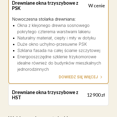
Drewniane okna trzyszybowe z
W cenie
PSK
Nowoczesna stolarka drewniana
:
Okna z klejonego drewna sosnowego
pokrytego czterema warstwami lakieru
Naturalny materiał, ciepły i miły w dotyku
Duże okno uchylno-przesuwne PSK
Szklana fasada na całej ścianie szczytowej
Energooszczędne szklenie trzykomorowe
idealne również do budynków mieszkalnych
jednorodzinnych
DOWIEDZ SIĘ WIĘCEJ
Drewniane okna trzyszybowe z
12 900 zł
HST